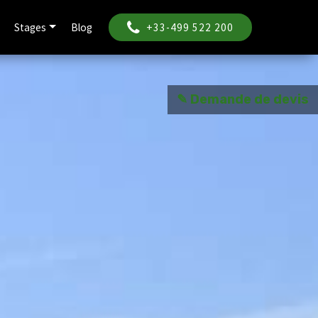
Stages
Blog
+33-499 522 200
✎ Demande de devis