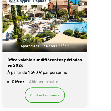
🇨🇾 Chypre - Paphos
★★★★★
Aphrodite Hills Resort
Offre valable sur différentes périodes
en 2026
À partir de 1 590 € par personne
Offre :
... Afficher la suite
Contactez-nous