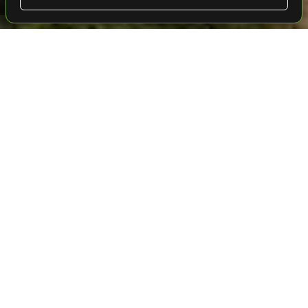
Golf en Espagne ⛳️ Costa Ballena Ocean Golf Club
Golf en Espagne
36 trous - 4 parcours de golf
Costa Ballena Ocean Golf
Club
Le parcours est composé de 27 trous de type «
championnat », d´un 9 trous constitué de pars 3 et
du meilleur practice en Europe pour la PGA
Le secret derrière ce succès est une
Suédoise.
harmonie parfaite entre loisir, entraînement, et
une gamme entière de sports différents.