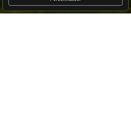
★★★★★
Golf en Espagne
• Costa de la Luz - Cadix
Barcelo Montecastillo
★★★★
Resort
Barceló Montecastillo Golf est un hôtel
spectaculaire à Jerez qui a récemment été soumis à
une vaste rénovation de ses installations. Cet hôtel
dispose d’un emplacement privilégié, à proximité du
circuit de Jerez et à seulement une demi-heure de la
plage. L’aéroport de Jerez est à seulement 10 min, et