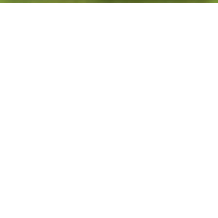
Golf en Irlande
36 trous - 2 parcours de golf
K Club
2 parcours 18 trous de championnat conçus par
Arnold Palmer. Ces parcours accueillent depuis 1995
le Smurfit European Open, et ont accueilli pour la
1ère fois en Irlande la Ryder Cup en 2006.
Le Palmer Course, et le Smurfit Course font partie
des parcours les plus fameux d'Irlande. Chaque
parcours a ses propres caractéristiques. Les trous
n°7, 16 et 18 sont à découvrir absolument.