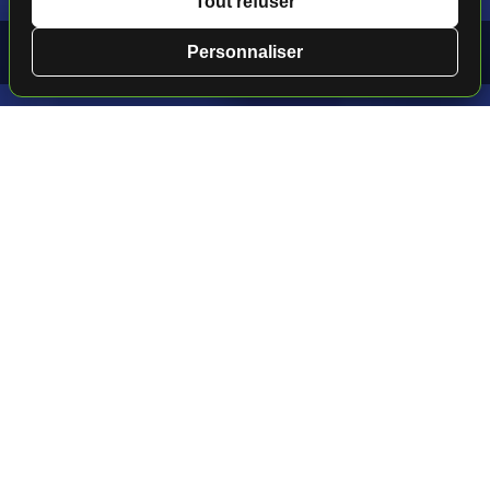
Tout refuser
Golf au Maroc 📍 Mövenpick Mansour Eddahbi
Personnaliser
Marrakech★★★★★
Golf au Maroc
• Marrakech
Mövenpick Mansour
★★★★★
Eddahbi Marrakech
Situé dans le quartier central de l'hivernage, à
seulement quelques minutes de l'animation de la
médina, notre hôtel 5 étoiles compte 503 chambres,
quatre restaurants, un bar, un mini-club ainsi que le
spa et centre de bien-être Ô de Rose qui comprend
un studio de yoga, de superbes jardins et trois