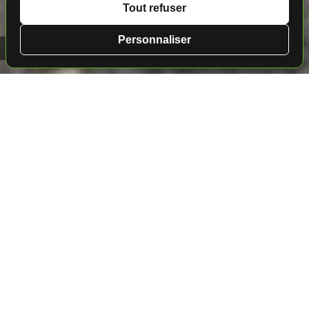
Tout refuser
Personnaliser
Golf au Portugal 📍 Octant Furnas★★★★
Golf au Portugal
• São Miguel
★★★★
Octant Furnas
Les Açores, perles de l'Atlantique, offrent un décor
naturel exceptionnel. Entre mer et montagne, ces
îles volcaniques regorgent de paysages à couper le
souffle. La région des Caldeiras, véritable symbole
de la force de la nature, vous transportera dans un
univers mystérieux et envoûtant. Venez-vous perdre
dans la vallée enchanteresse de Furnas, où l'ancien
volcan ronronne encore de vie. Vous découvrirez ici