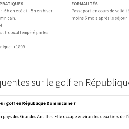
 PRATIQUES
FORMALITÉS
: -6h en été et - 5h en hiver
Passeport en cours de validité
moins 6 mois après le séjour.
minicain.
ol
est tropical tempéré par les
nique : +1809
quentes sur le golf en Républiq
our golf en République Dominicaine ?
pays des Grandes Antilles. Elle occupe environ les deux tiers de l'