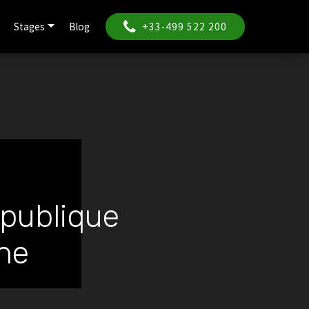
Stages
Blog
+33-499 522 200
épublique
ne